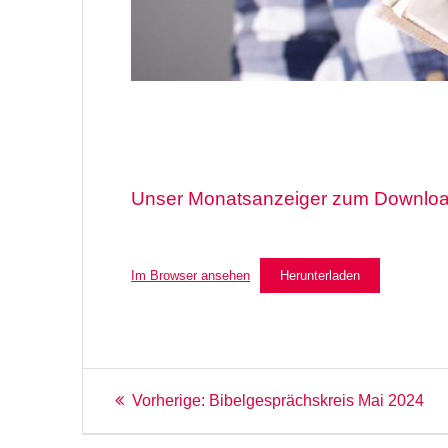
Unser Monatsanzeiger zum Download
Im Browser ansehen
Herunterladen
Beitragsnavigation
Vorheriger
Vorherige:
Bibelgesprächskreis Mai 2024
Beitrag: