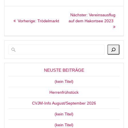
Beitragsnavigation
Nächster
Nächster:
Vereinsausflug
Vorheriger
Beitrag:
Vorherige:
Trödelmarkt
auf dem Hakortsee 2023
Beitrag:
NEUSTE BEITRÄGE
(kein Titel)
Herrenfrühstück
CVJM-Info August/September 2026
(kein Titel)
(kein Titel)