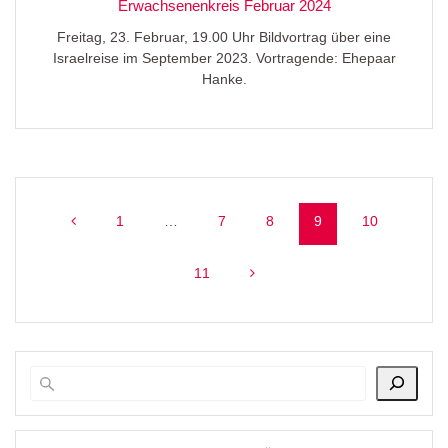
Erwachsenenkreis Februar 2024
Freitag, 23. Februar, 19.00 Uhr Bildvortrag über eine
Israelreise im September 2023. Vortragende: Ehepaar
Hanke.
Beitragsnavigation
Seite
Seite
Seite
Seite
Seite
1
…
7
8
9
10
Seite
11