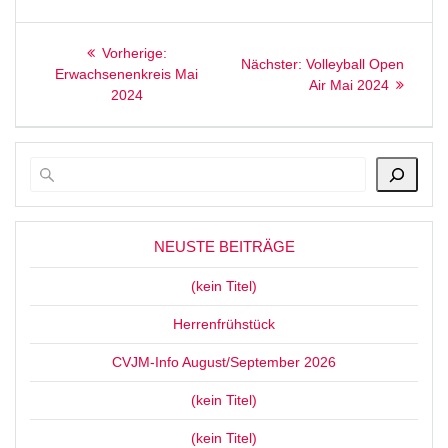
Beitragsnavigation
Vorheriger
Vorherige:
Nächster
Nächster:
Volleyball Open
Beitrag:
Erwachsenenkreis Mai
Beitrag:
Air Mai 2024
2024
NEUSTE BEITRÄGE
(kein Titel)
Herrenfrühstück
CVJM-Info August/September 2026
(kein Titel)
(kein Titel)