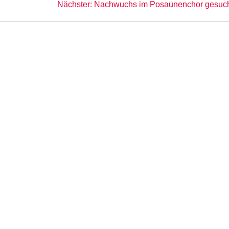
Nächster
Nächster:
Nachwuchs im Posaunenchor gesuch
Beitrag: