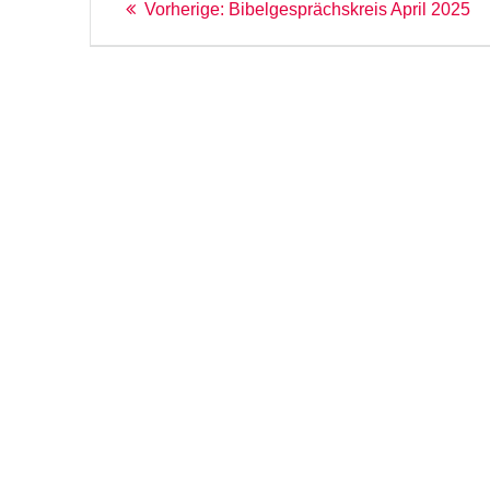
Vorheriger
Vorherige:
Bibelgesprächskreis April 2025
Beitrag: