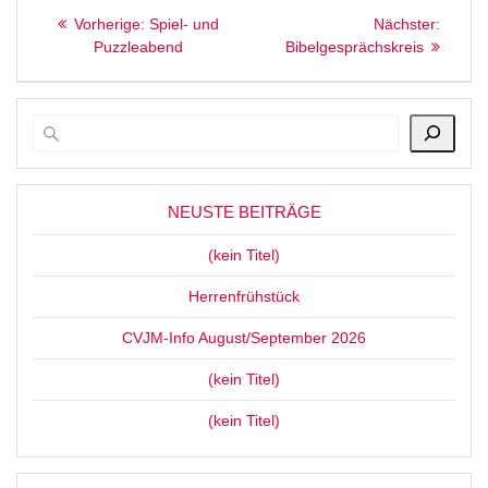
Beitragsnavigation
Vorheriger
Nächst
Vorherige:
Spiel- und
Nächster:
Beitrag:
Beitrag
Puzzleabend
Bibelgesprächskreis
NEUSTE BEITRÄGE
(kein Titel)
Herrenfrühstück
CVJM-Info August/September 2026
(kein Titel)
(kein Titel)