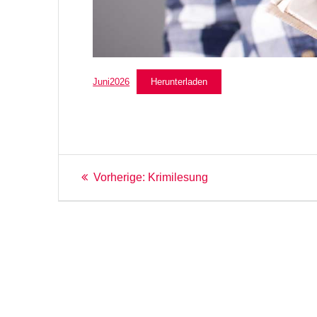
Juni2026
Herunterladen
Beitragsnavigation
Vorheriger
Vorherige:
Krimilesung
Beitrag: