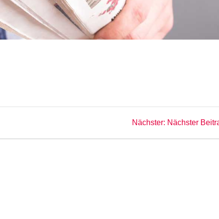
Nächster
Nächster:
Nächster Beitr
Beitrag: