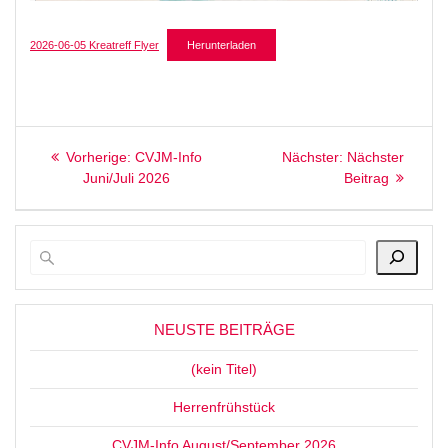
2026-06-05 Kreatreff Flyer
Herunterladen
Beitragsnavigation
Vorheriger
Nächster
Vorherige:
CVJM-Info
Nächster:
Nächster
Beitrag:
Beitrag:
Juni/Juli 2026
Beitrag
NEUSTE BEITRÄGE
(kein Titel)
Herrenfrühstück
CVJM-Info August/September 2026